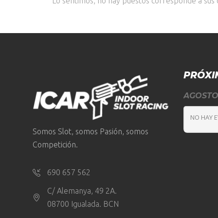
Lo sentimos, no hay puestos corresponde a sus c
PRÓXI
AGOST
NO HAY 
Somos Slot, somos Pasión, somos
Competición.
690 657 562
C/ Alemanya, 49 2A.
08700 Igualada. BCN