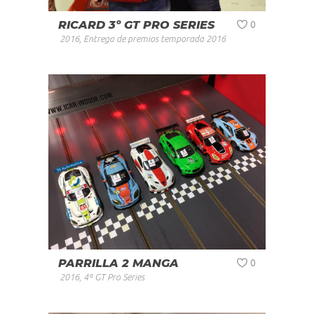
RICARD 3º GT PRO SERIES
0
2016
,
Entrega de premios temporada 2016
PARRILLA 2 MANGA
0
2016
,
4ª GT Pro Series