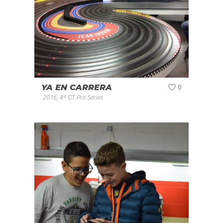
YA EN CARRERA
0
2016
,
4ª GT Pro Series