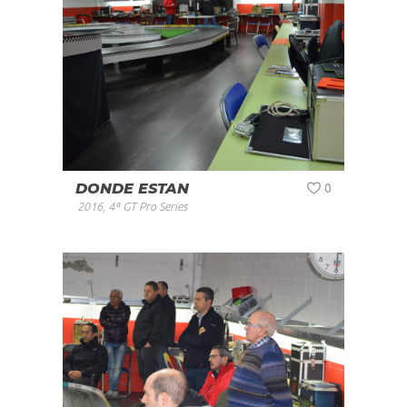
DONDE ESTAN
0
2016
,
4ª GT Pro Series