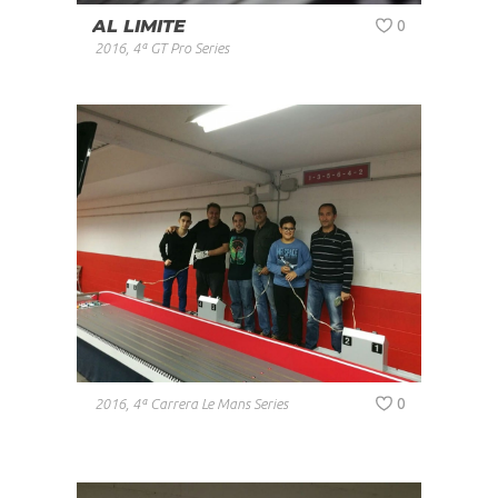
AL LIMITE
0
2016
,
4ª GT Pro Series
0
2016
,
4ª Carrera Le Mans Series