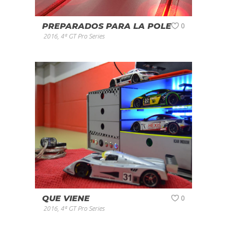
PREPARADOS PARA LA POLE
0
2016
,
4ª GT Pro Series
QUE VIENE
0
2016
,
4ª GT Pro Series