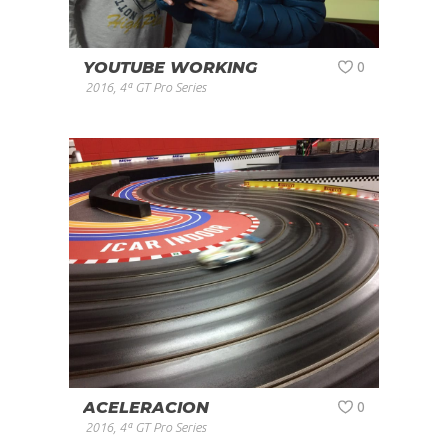
YOUTUBE WORKING
0
2016
,
4ª GT Pro Series
ACELERACION
0
2016
,
4ª GT Pro Series