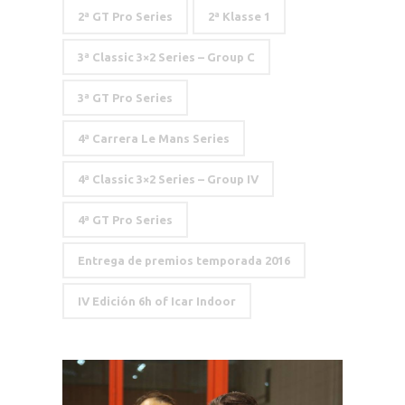
2ª GT Pro Series
2ª Klasse 1
3ª Classic 3×2 Series – Group C
3ª GT Pro Series
4ª Carrera Le Mans Series
4ª Classic 3×2 Series – Group IV
4ª GT Pro Series
Entrega de premios temporada 2016
IV Edición 6h of Icar Indoor