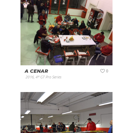
A CENAR
0
2016
,
4ª GT Pro Series