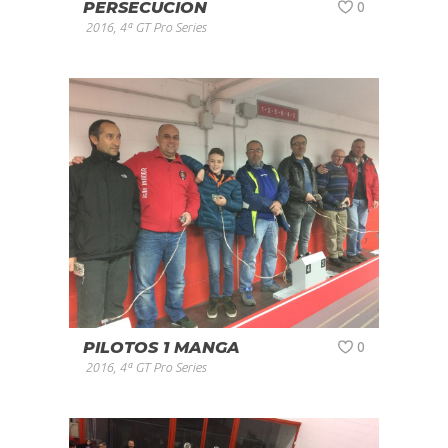
PERSECUCION
0
2016
,
4ª GT Pro Series
PILOTOS 1 MANGA
0
2016
,
4ª GT Pro Series