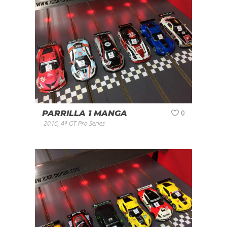
PARRILLA 1 MANGA
0
2016
,
4ª GT Pro Series