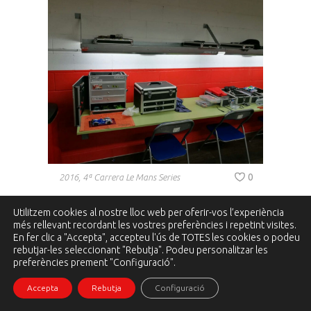
0
2016
,
4ª Carrera Le Mans Series
Utilitzem cookies al nostre lloc web per oferir-vos l’experiència
més rellevant recordant les vostres preferències i repetint visites.
En fer clic a "Accepta", accepteu l'ús de TOTES les cookies o podeu
rebutjar-les seleccionant "Rebutja". Podeu personalitzar les
1
preferències prement "Configuració".
Accepta
Rebutja
Configuració