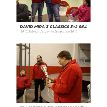
DAVID MIRA 3 CLASSICS 3×2 SERIES
0
2016
,
Entrega de premios temporada 2016