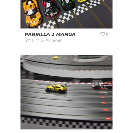
PARRILLA 3 MANGA
0
2016
,
4ª GT Pro Series