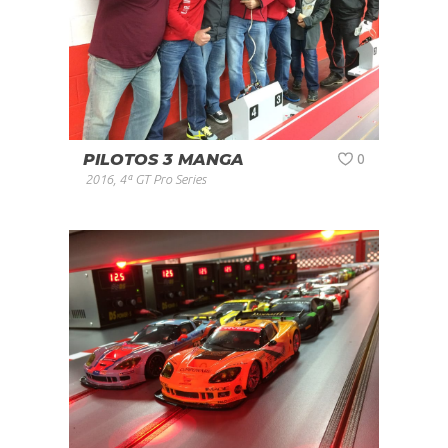
PILOTOS 3 MANGA
0
2016
,
4ª GT Pro Series