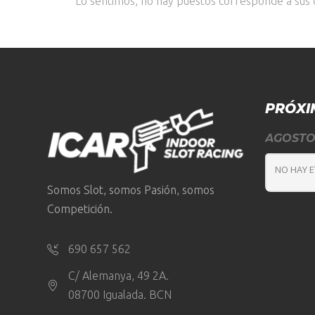
Lo sentimos, no hay puestos corresponde a sus c
PRÓXI
AGOST
NO HAY 
Somos Slot, somos Pasión, somos
Competición.
690 657 562
C/ Alemanya, 49 2A.
08700 Igualada. BCN