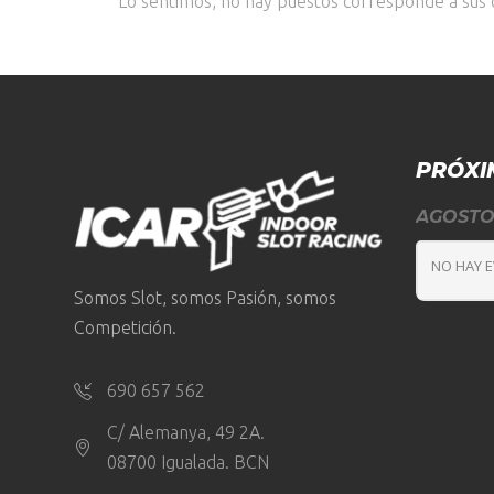
Lo sentimos, no hay puestos corresponde a sus c
PRÓXI
AGOST
NO HAY 
Somos Slot, somos Pasión, somos
Competición.
690 657 562
C/ Alemanya, 49 2A.
08700 Igualada. BCN