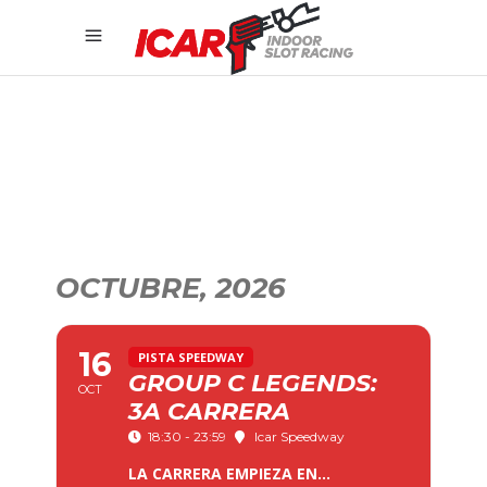
OCTUBRE, 2026
16
PISTA SPEEDWAY
GROUP C LEGENDS:
OCT
3A CARRERA
18:30 - 23:59
Icar Speedway
LA CARRERA EMPIEZA EN...