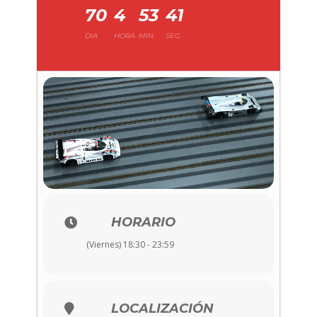
70
4
53
41
DIA
HORA
MIN
SEG.
HORARIO
(Viernes) 18:30 - 23:59
LOCALIZACIÓN