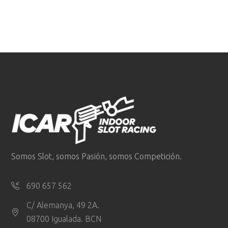
Somos Slot, somos Pasión, somos Competición.
690 657 562
C/ Alemanya, 49 2A.
08700 Igualada. BCN